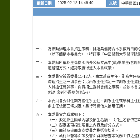
2025-02-18 14:49:40
更新日期
文號
中華民國11
一、
為推動辦理本系招生事務，挑選具備符合本系教育目的
（以下簡稱本委員會），特訂定「中國醫藥大學醫學院
二、
本要點所稱招生係指國內外公私立高中(職)畢業生(含
道辦理方式，經錄取後得進入本系就讀。
三、
本委員會設置委員11-12人，由本系系主任、副系主
綜理招生之一切事務；另由系主任指定一位副系主任擔
人員擔任總幹事，負責招生委員會議之事務，並依本會
(唯列席者不得參與表決)。
四、
本委員會委員任期為擔任系主任、副系主任或學科主任
系主任依第三條規定，另行聘請他人補足任期。
五、
本委員會之職掌如下：
（一）擬定招生簡章內容及招生名額。（招生名額依當
（二）擬定各項招生項目之內容及評分方式。
（三）面談及書面審查委員之挑選與培訓。
（四）執行並督導面談及書面資料審查等試務工作之進