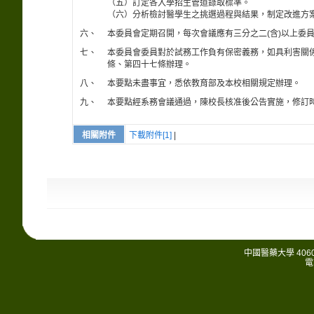
（五）訂定各入學招生管道錄取標準。
（六）分析檢討醫學生之挑選過程與結果，制定改進方
六、
本委員會定期召開，每次會議應有三分之二(含)以上委
七、
本委員會委員對於試務工作負有保密義務，如具利害關
條、第四十七條辦理。
八、
本要點未盡事宜，悉依教育部及本校相關規定辦理。
九、
本要點經系務會議通過，陳校長核准後公告實施，修訂
相關附件
下載附件[1]
|
中國醫藥大學 406
電