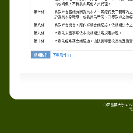
出或請假，不得委由其他人員代理。
第七條
系教評會審議有關委員本人、其配偶及三親等內之
於委員本身職級，或委員為新聘、升等教師之指導
第八條
系教評會開會，應作詳細會議紀錄。依相關法令之
第九條
本辦法未盡事項依本校相關法規規定辦理。
第十條
本辦法經系務會議通過，由院長轉呈校長核定後實
相關附件
下載附件[1]
|
中國醫藥大學 406
電