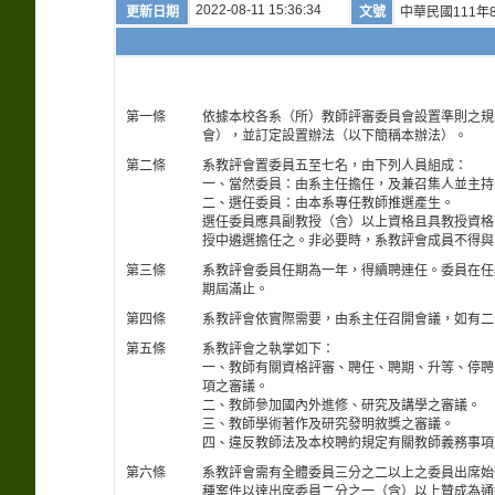
2022-08-11 15:36:34
更新日期
文號
中華民國111年8
第一條
依據本校各系（所）教師評審委員會設置準則之規
會），並訂定設置辦法（以下簡稱本辦法）。
第二條
系教評會置委員五至七名，由下列人員組成：
一、當然委員：由系主任擔任，及兼召集人並主持
二、選任委員：由本系專任教師推選產生。
選任委員應具副教授（含）以上資格且具教授資格
授中遴選擔任之。非必要時，系教評會成員不得與
第三條
系教評會委員任期為一年，得續聘連任。委員在任
期屆滿止。
第四條
系教評會依實際需要，由系主任召開會議，如有二
第五條
系教評會之執掌如下：
一、教師有關資格評審、聘任、聘期、升等、停聘
項之審議。
二、教師參加國內外進修、研究及講學之審議。
三、教師學術著作及研究發明敘獎之審議。
四、違反教師法及本校聘約規定有關教師義務事項
第六條
系教評會需有全體委員三分之二以上之委員出席始
種案件以達出席委員二分之一（含）以上贊成為通