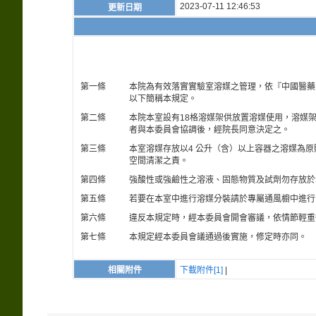
2023-07-11 12:46:53
更新日期
第一條
本院為有效落實實驗室溶媒之管理，依『中國醫藥
以下簡稱本規定。
第二條
本院本室設有18格溶媒架供放置溶媒使用，溶媒
者與本委員會協調後，經院長同意決定之。
第三條
本室溶媒存放以4 公升（含）以上容器之溶媒為
空間清潔之責。
第四條
強酸性或強鹼性之溶液、固態物質及試劑勿存放於
第五條
若要在本室中進行溶媒分裝請於專屬通風櫥中進行
第六條
違反本規定時，經本委員會開會審議，依情節輕重
第七條
本規定經本委員會議通過後實施，修定時亦同。
相關附件
下載附件[1]
|