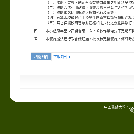
（一）規劃、宣導、制定有關智慧財產權之相關法令規
（二）校園合法利用軟體、圖書及影音等著作之推動與
（三）校園網路使用規範之規劃執行及宣導。
（四）宣導本校教職員工及學生應尊重保護智慧財產權
（五）其它保護校園智慧財產權相關措施之規劃與執行
四、
本小組每年至少召開會議一次，並依作業需要不定期召
五、
本實施辦法經行政會議通過，校長核定後實施，修訂時
相關附件
下載附件[1]
|
中國醫藥大學 406
電