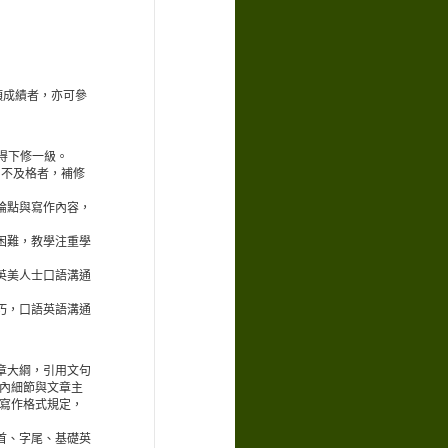
項成績者，亦可參
得下修一級。
。不及格者，補修
論點與寫作內容，
困難，教學注重學
英美人士口語溝通
巧，口語英語溝通
章大綱，引用文句
內細節與文章主
寫作格式規定，
首、字尾、基礎英