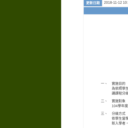
2018-11-12 10:
更新日期
一、
實施目的
為依照學
講課程分
二、
實施對象
104學年
三、
分級方式
依學生當
新入學者