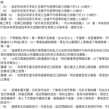
標準
（A）：指定科目英文考試≧全國平均或學科能力測驗介於13~15級分。
文（B）：指定科目英文考試＜全國平均或學科能力測驗＜13級分。
聽講（A）：指定科目英文考試≧全國平均或學科能力測驗介於13~15級分。
文聽講（B）：指定科目英文考試＜全國平均或學科能力測驗＜13級分。
）級之學生，如果已經通過「校外英文檢定標準」，可以申請改編入（A）級，未有該
專門為未有學測或指考英文成績的學生舉辦之分級考試，重新分班。
文分上、下學期各2學分。第一學期不及格者，在40分以上，不擋修。但是補修時，不
文聽講共2小時或2學分，以一學期為課程期限，學生可以選擇於上學期或下學期修課
下修一級。
文（A）：強調學生的中高階文章閱讀分析能力以及如何從閱讀中引用內容支持自己的
文章的理解與記憶並能以有邏輯且貼切的英文表達自己的概念及觀點。
文（B）：以英文閱讀及簡單口語溝通技巧為主，特別著重學習障礙診療，以了解學習
需求及培養信心。
文聽講（A）：培育學生靈活使用表達式口語英語，建立廣泛之表達口語詞彙，提昇與
以及養成泛聽之習慣。
文聽講（B）：培育學生靈活使用基礎表達式口語英語，特別著重發音正確度，發音技
聽之養成。
文（A）：認識各種文體，分析寫作目的，了解英文用字修辭，分析文章結構，列出文
，寫文章摘要；評論式閱讀：設定閱讀的目的、辨別主題句、意見句與事實句、尋找文
文章發展順序、用上下文推敲字義與文義、做推論與下結論，分析人物角色，學術英文
報告技巧。
文（B）：基礎英文的讀寫技巧，內容包括：設定閱讀目的、基礎英文常用的字根、字