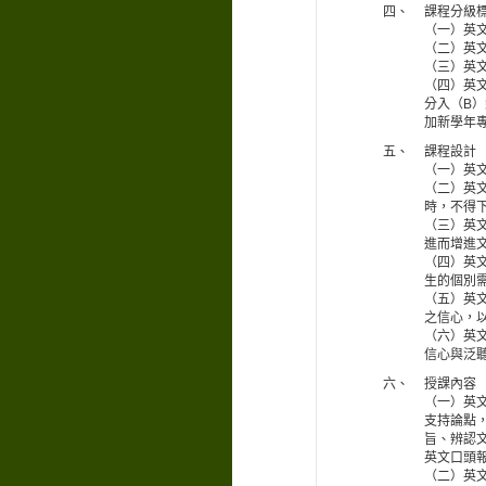
四、
課程分級
（一）英文
（二）英
（三）英文
（四）英
分入（B
加新學年
五、
課程設計
（一）英
（二）英
時，不得
（三）英
進而增進
（四）英
生的個別
（五）英
之信心，
（六）英
信心與泛
六、
授課內容
（一）英
支持論點
旨、辨認
英文口頭
（二）英